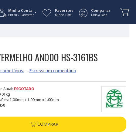
Minha Conta
Favoritos
Comparar
Entrar / Cadastrar
Minha Lista
Lado a Lado
 VERMELHO ANODO HS-3161BS
cometários.
-
Escreva um comentário
e Atual:
ESGOTADO
0.01kg
sões:
1.00mm x 1.00mm x 1.00mm
458
COMPRAR