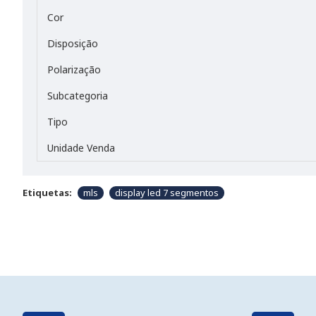
Cor
Disposição
Polarização
Subcategoria
Tipo
Unidade Venda
Etiquetas:
mls
display led 7 segmentos