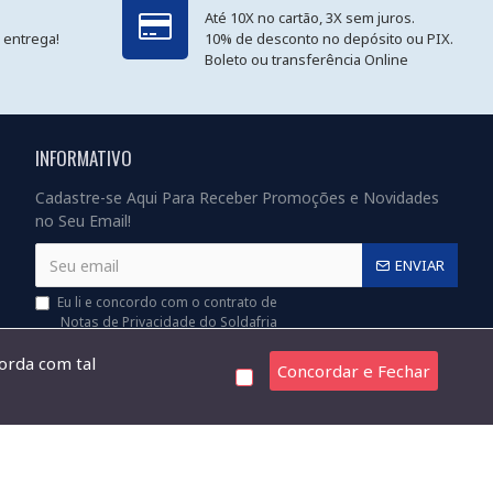
Até 10X no cartão, 3X sem juros.
 entrega!
10% de desconto no depósito ou PIX.
Boleto ou transferência Online
INFORMATIVO
Cadastre-se Aqui Para Receber Promoções e Novidades
no Seu Email!
ENVIAR
Eu li e concordo com o contrato de
Notas de Privacidade do Soldafria
corda com tal
Concordar e Fechar