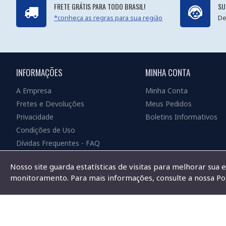
FRETE GRÁTIS PARA TODO BRASIL!
SU
*conheça as regras para sua região
De
INFORMAÇÕES
MINHA CONTA
A Empresa
Minha Conta
Fretes e Devoluções
Meus Pedidos
Privacidade
Boletins Informativos
Condições de Uso
Dívidas Frequentes - FAQ
Nosso site guarda estatísticas de visitas para melhorar sua 
monitoramento. Para mais informações, consulte a nossa Pol
Copyright © 2019, Ichip Tecnologia Ltda ME - CNPJ 10.321.542/0001-10