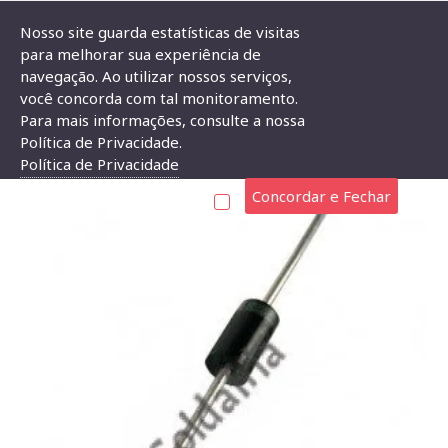
Nosso site guarda estatísticas de visitas
para melhorar sua experiência de
navegação. Ao utilizar nossos serviços,
Diodo Supressor 1,5KE13A
você concorda com tal monitoramento.
Para mais informações, consulte a nossa
DIODO SUPRESSOR 1,5KE13A
Política de Privacidade.
Política de Privacidade
Concordar e Fechar