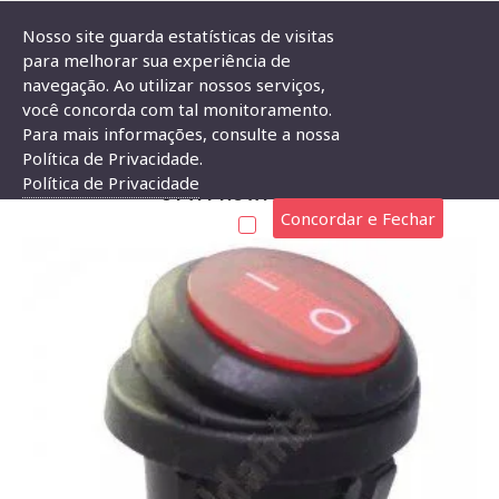
Nosso site guarda estatísticas de visitas
para melhorar sua experiência de
navegação. Ao utilizar nossos serviços,
Marca
Daier
Chave Gangorra KCD1-105N-W Vermelha Neon 3T 
você concorda com tal monitoramento.
Para mais informações, consulte a nossa
CHAVE GANGORRA KCD1-105N-W VERMELHA NEON
Política de Privacidade.
Política de Privacidade
3T A PROVA D'ÁGUA
Concordar e Fechar