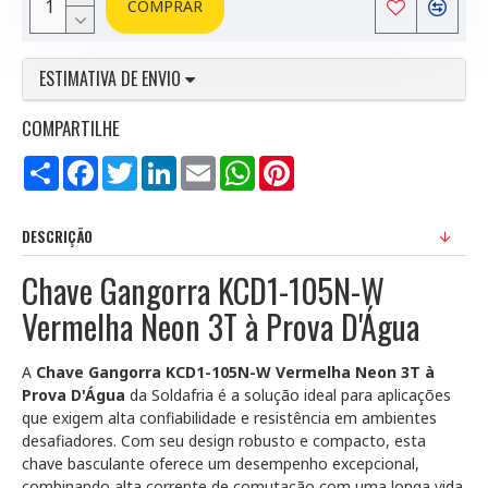
COMPRAR
ESTIMATIVA DE ENVIO
COMPARTILHE
Compartilhar
Facebook
Twitter
LinkedIn
Email
WhatsApp
Pinterest
DESCRIÇÃO
Chave Gangorra KCD1-105N-W
Vermelha Neon 3T à Prova D'Água
A
Chave Gangorra KCD1-105N-W Vermelha Neon 3T à
Prova D'Água
da Soldafria é a solução ideal para aplicações
que exigem alta confiabilidade e resistência em ambientes
desafiadores. Com seu design robusto e compacto, esta
chave basculante oferece um desempenho excepcional,
combinando alta corrente de comutação com uma longa vida