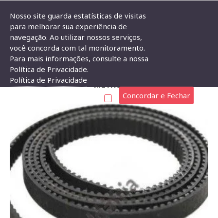
Nosso site guarda estatísticas de visitas
para melhorar sua experiência de
navegação. Ao utilizar nossos serviços,
Correia Dentada GT2 6mm Passo 2mm (1 Metro)
você concorda com tal monitoramento.
Para mais informações, consulte a nossa
CORREIA DENTADA GT2 6MM PASSO 2MM (1
Política de Privacidade.
Política de Privacidade
METRO)
Concordar e Fechar