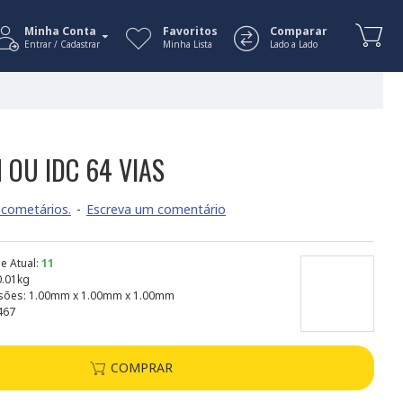
Minha Conta
Favoritos
Comparar
Entrar / Cadastrar
Minha Lista
Lado a Lado
 OU IDC 64 VIAS
cometários.
-
Escreva um comentário
e Atual:
11
0.01kg
sões:
1.00mm x 1.00mm x 1.00mm
467
COMPRAR