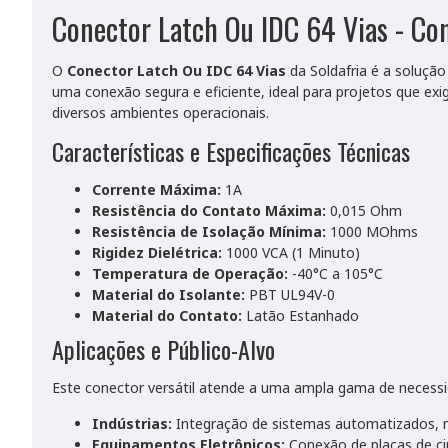
Conector Latch Ou IDC 64 Vias - Con
O
Conector Latch Ou IDC 64 Vias
da Soldafria é a soluçã
uma conexão segura e eficiente, ideal para projetos que ex
diversos ambientes operacionais.
Características e Especificações Técnicas
Corrente Máxima:
1A
Resistência do Contato Máxima:
0,015 Ohm
Resistência de Isolação Mínima:
1000 MOhms
Rigidez Dielétrica:
1000 VCA (1 Minuto)
Temperatura de Operação:
-40°C a 105°C
Material do Isolante:
PBT UL94V-0
Material do Contato:
Latão Estanhado
Aplicações e Público-Alvo
Este conector versátil atende a uma ampla gama de necessi
Indústrias:
Integração de sistemas automatizados, m
Equipamentos Eletrônicos:
Conexão de placas de cir