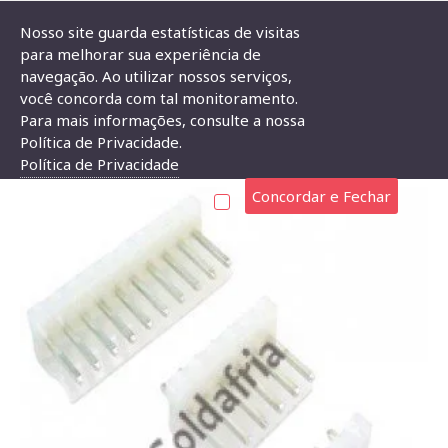
Nosso site guarda estatísticas de visitas
para melhorar sua experiência de
navegação. Ao utilizar nossos serviços,
Conector KKzão 9 Vias Macho Passo 3,96mm
você concorda com tal monitoramento.
Para mais informações, consulte a nossa
CONECTOR KKZÃO 9 VIAS MACHO PASSO 3,96MM
Política de Privacidade.
Política de Privacidade
Concordar e Fechar