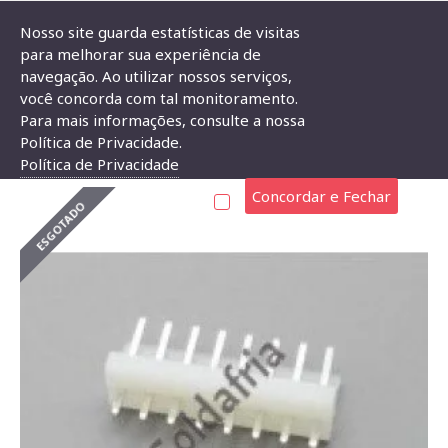
Nosso site guarda estatísticas de visitas
para melhorar sua experiência de
navegação. Ao utilizar nossos serviços,
Conector KKzão 8 Vias Macho Passo 3,96mm
você concorda com tal monitoramento.
Para mais informações, consulte a nossa
CONECTOR KKZÃO 8 VIAS MACHO PASSO 3,96MM
Política de Privacidade.
Política de Privacidade
Concordar e Fechar
ESGOTADO