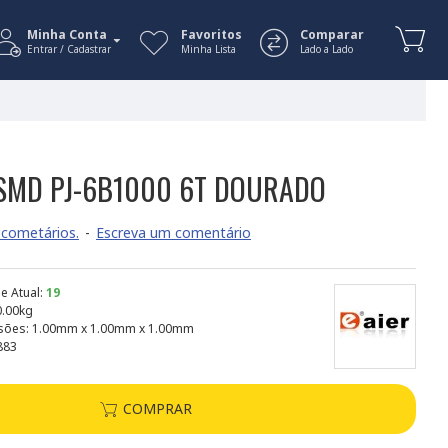
Minha Conta
Favoritos
Comparar
Entrar / Cadastrar
Minha Lista
Lado a Lado
SMD PJ-6B1000 6T DOURADO
cometários.
-
Escreva um comentário
e Atual:
19
0.00kg
sões:
1.00mm x 1.00mm x 1.00mm
883
COMPRAR