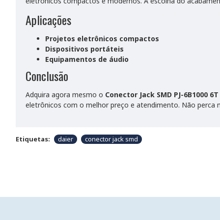
eletrônicos compactos e modernos. A escolha do acabament
Aplicações
Projetos eletrônicos compactos
Dispositivos portáteis
Equipamentos de áudio
Conclusão
Adquira agora mesmo o
Conector Jack SMD PJ-6B1000 6T
eletrônicos com o melhor preço e atendimento. Não perca 
Etiquetas:
daier
conector jack smd