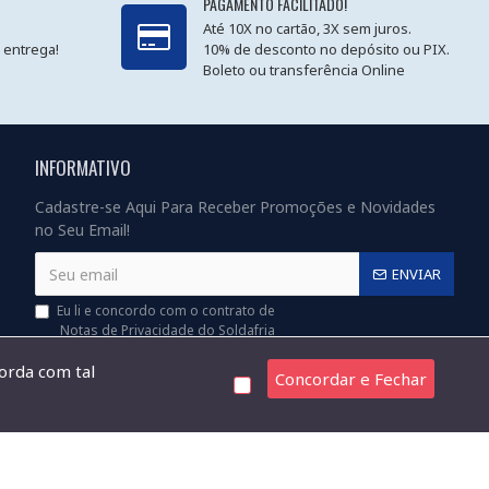
PAGAMENTO FACILITADO!
Até 10X no cartão, 3X sem juros.
 entrega!
10% de desconto no depósito ou PIX.
Boleto ou transferência Online
INFORMATIVO
Cadastre-se Aqui Para Receber Promoções e Novidades
no Seu Email!
ENVIAR
Eu li e concordo com o contrato de
Notas de Privacidade do Soldafria
corda com tal
Concordar e Fechar