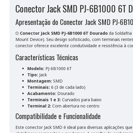
Conector Jack SMD PJ-6B1000 6T D
Apresentação do Conector Jack SMD PJ-6B1
O
Conector Jack SMD PJ-6B1000 6T Dourado
da Soldafria
Mount Device). Seu design sofisticado, com terminais ren
conector oferece excelente condutividade e resistência à co
Características Técnicas
Modelo:
PJ-6B1000 6T
Tipo:
Jack
Montagem:
SMD
Terminais:
6 (3 de cada lado)
Acabamento:
Dourado
Terminais 1 e 3:
Curvados para baixo
Terminal 2:
Com abertura no centro
Compatibilidade e Funcionalidade
Este conector Jack SMD é ideal para diversas aplicações q