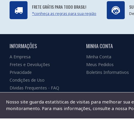
FRETE GRÁTIS PARA TODO BRASIL!
SU
*conheça as regras para sua região
De
INFORMAÇÕES
MINHA CONTA
A Empresa
Minha Conta
Fretes e Devoluções
Meus Pedidos
Privacidade
Boletins Informativos
Condições de Uso
Dívidas Frequentes - FAQ
Nosso site guarda estatísticas de visitas para melhorar sua 
monitoramento. Para mais informações, consulte a nossa Pol
Copyright © 2019, Ichip Tecnologia Ltda ME - CNPJ 10.321.542/0001-10