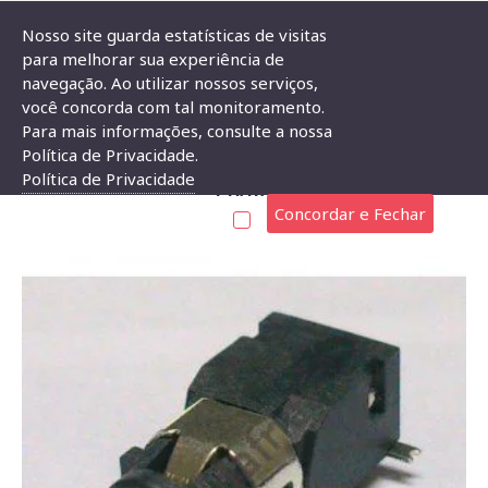
Nosso site guarda estatísticas de visitas
para melhorar sua experiência de
navegação. Ao utilizar nossos serviços,
Conector Jack Smd PJ-321F 3,5mm 4T 3 Faixas Prata
você concorda com tal monitoramento.
Para mais informações, consulte a nossa
CONECTOR JACK SMD PJ-321F 3,5MM 4T 3 FAIXAS
Política de Privacidade.
Política de Privacidade
PRATA
Concordar e Fechar