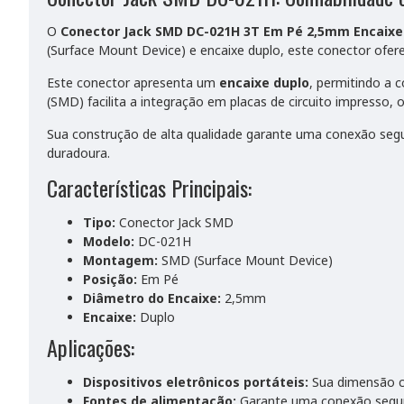
O
Conector Jack SMD DC-021H 3T Em Pé 2,5mm Encaixe
(Surface Mount Device) e encaixe duplo, este conector ofere
Este conector apresenta um
encaixe duplo
, permitindo a 
(SMD) facilita a integração em placas de circuito impresso, o
Sua construção de alta qualidade garante uma conexão segura
duradoura.
Características Principais:
Tipo:
Conector Jack SMD
Modelo:
DC-021H
Montagem:
SMD (Surface Mount Device)
Posição:
Em Pé
Diâmetro do Encaixe:
2,5mm
Encaixe:
Duplo
Aplicações:
Dispositivos eletrônicos portáteis:
Sua dimensão co
Fontes de alimentação:
Garante uma conexão segura