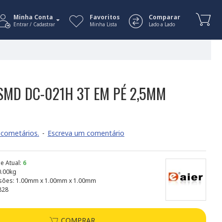
Minha Conta
Favoritos
Comparar
Entrar / Cadastrar
Minha Lista
Lado a Lado
SMD DC-021H 3T EM PÉ 2,5MM
cometários.
-
Escreva um comentário
e Atual:
6
0.00kg
sões:
1.00mm x 1.00mm x 1.00mm
828
COMPRAR