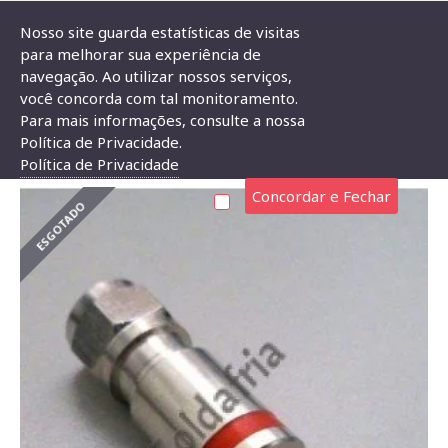
Nosso site guarda estatísticas de visitas
para melhorar sua experiência de
navegação. Ao utilizar nossos serviços,
Conector F De Compressao RG59 Vermelho
você concorda com tal monitoramento.
Para mais informações, consulte a nossa
CONECTOR F DE COMPRESSAO RG59 VERMELHO
Política de Privacidade.
Política de Privacidade
Concordar e Fechar
ESGOTADO