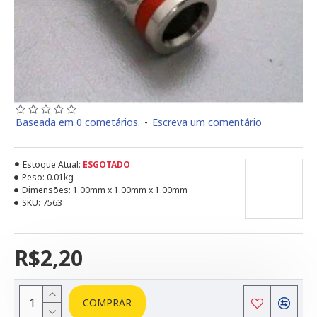
Baseada em 0 cometários.
-
Escreva um comentário
Estoque Atual:
ESGOTADO
Peso:
0.01kg
Dimensões:
1.00mm x 1.00mm x 1.00mm
SKU:
7563
R$2,20
COMPRAR