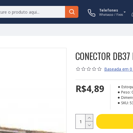
Telefones
Whatsapp / Fixos
CONECTOR DB37 
Baseada em 0 
R$4,89
Estoqu
Peso:
Dimen
SKU:
5