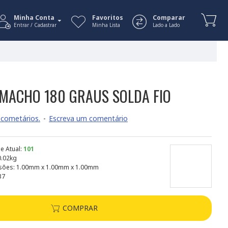
Minha Conta
Favoritos
Comparar
Entrar / Cadastrar
Minha Lista
Lado a Lado
MACHO 180 GRAUS SOLDA FIO
cometários.
-
Escreva um comentário
e Atual:
101
0.02kg
sões:
1.00mm x 1.00mm x 1.00mm
37
COMPRAR