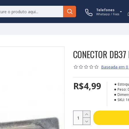
Telefones
Whatsapp / Fixos
CONECTOR DB37 
Baseada em 0 
R$4,99
Estoqu
Peso:
Dimen
SKU:
1