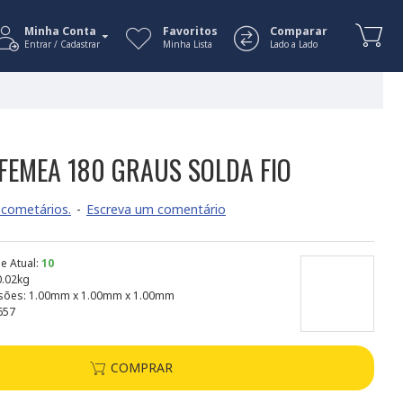
Minha Conta
Favoritos
Comparar
Entrar / Cadastrar
Minha Lista
Lado a Lado
FEMEA 180 GRAUS SOLDA FIO
cometários.
-
Escreva um comentário
e Atual:
10
0.02kg
sões:
1.00mm x 1.00mm x 1.00mm
657
COMPRAR