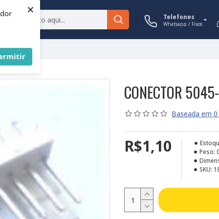
×
ador
Telefones
Whatsapp / Fixos
ermitir
CONECTOR 5045-1
Baseada em 0 
R$1,10
Estoqu
Peso:
Dimen
SKU:
1