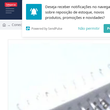
Categorias
Deseja receber notificações no naveg
Todas
sobre reposição de estoque, novos
produtos, promoções e novidades?
Conector 5045-12 (KK 12 Vias Macho)
Não permitir
P
Powered by SendPulse