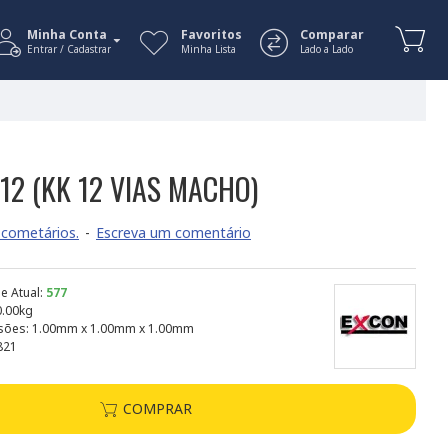
Minha Conta
Favoritos
Comparar
Entrar / Cadastrar
Minha Lista
Lado a Lado
2 (KK 12 VIAS MACHO)
cometários.
-
Escreva um comentário
e Atual:
577
0.00kg
sões:
1.00mm x 1.00mm x 1.00mm
821
COMPRAR