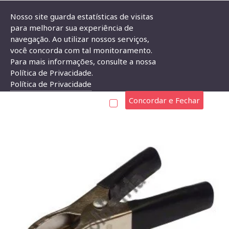
Nosso site guarda estatísticas de visitas
para melhorar sua experiência de
navegação. Ao utilizar nossos serviços,
Componentes Eletrônicos
Conector
Garra Jacaré
Garra Ja
você concorda com tal monitoramento.
Para mais informações, consulte a nossa
GARRA JACARÉ PRETA 75MM WD-037
Política de Privacidade.
Política de Privacidade
Concordar e Fechar