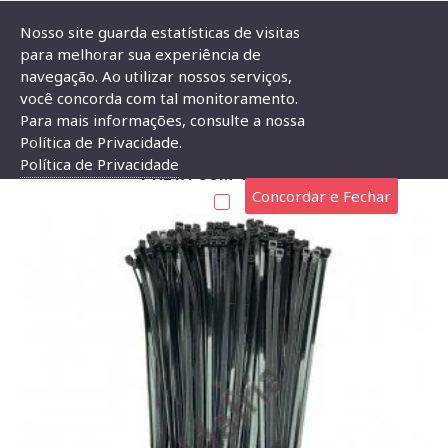
Nosso site guarda estatísticas de visitas
para melhorar sua experiência de
navegação. Ao utilizar nossos serviços,
Componentes Eletrônicos
Abraçadeira
Abraçadeira de Plásti
você concorda com tal monitoramento.
Para mais informações, consulte a nossa
ABRAÇADEIRA DE PLÁSTICO NYLON 3,6X250MM
Política de Privacidade.
Política de Privacidade
PRETA COM 100 PÇS
Concordar e Fechar