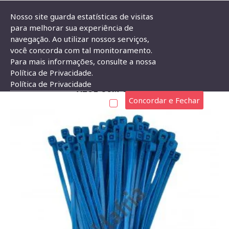
Nosso site guarda estatísticas de visitas
para melhorar sua experiência de
navegação. Ao utilizar nossos serviços,
Componentes Eletrônicos
Abraçadeira
Abraçadeira 100mm
você concorda com tal monitoramento.
Para mais informações, consulte a nossa
ABRAÇADEIRA DE PLÁSTICO NYLON 2,5X100MM
Política de Privacidade.
Política de Privacidade
AZUL COM 50 PÇS
Concordar e Fechar