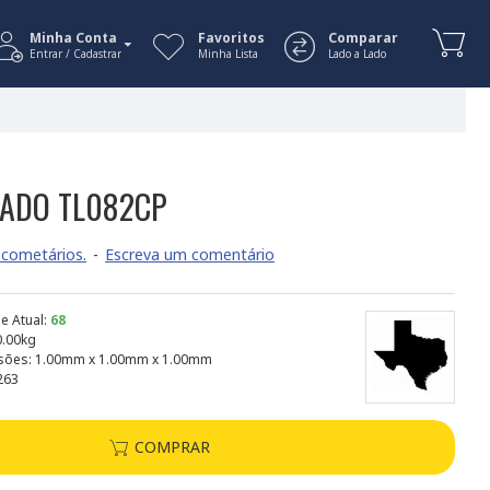
Minha Conta
Favoritos
Comparar
Entrar / Cadastrar
Minha Lista
Lado a Lado
RADO TL082CP
cometários.
-
Escreva um comentário
e Atual:
68
0.00kg
sões:
1.00mm x 1.00mm x 1.00mm
263
COMPRAR