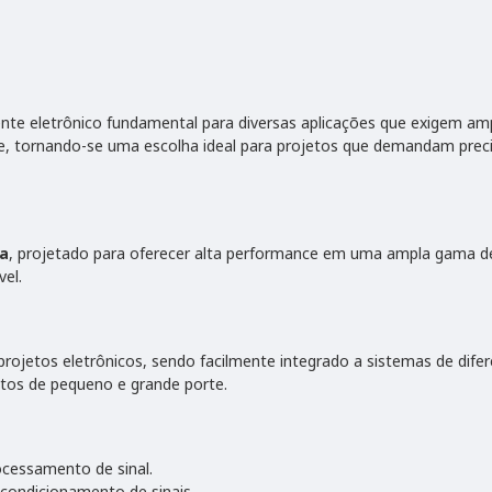
te eletrônico fundamental para diversas aplicações que exigem ampl
ade, tornando-se uma escolha ideal para projetos que demandam pre
da
, projetado para oferecer alta performance em uma ampla gama de 
el.
projetos eletrônicos, sendo facilmente integrado a sistemas de dife
etos de pequeno e grande porte.
rocessamento de sinal.
, condicionamento de sinais.