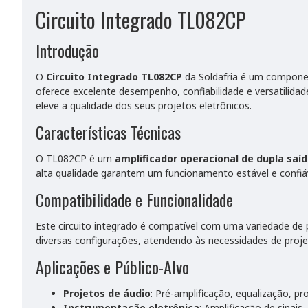
Circuito Integrado TL082CP
Introdução
O
Circuito Integrado TL082CP
da Soldafria é um componen
oferece excelente desempenho, confiabilidade e versatilid
eleve a qualidade dos seus projetos eletrônicos.
Características Técnicas
O TL082CP é um
amplificador operacional de dupla saí
alta qualidade garantem um funcionamento estável e confiáv
Compatibilidade e Funcionalidade
Este circuito integrado é compatível com uma variedade de 
diversas configurações, atendendo às necessidades de proj
Aplicações e Público-Alvo
Projetos de áudio
: Pré-amplificação, equalização, p
Instrumentação eletrônica
: Amplificação de sinais