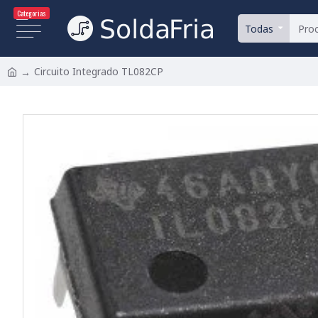
Categorias
Todas
Circuito Integrado TL082CP