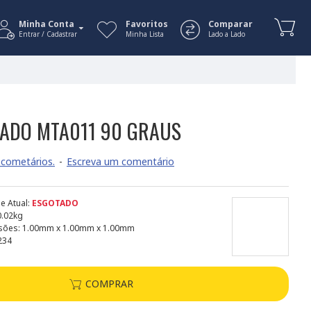
Minha Conta
Favoritos
Comparar
Entrar / Cadastrar
Minha Lista
Lado a Lado
RADO MTA011 90 GRAUS
cometários.
-
Escreva um comentário
e Atual:
ESGOTADO
0.02kg
sões:
1.00mm x 1.00mm x 1.00mm
234
COMPRAR