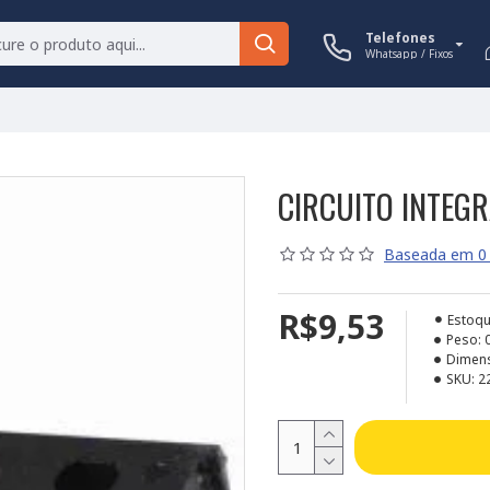
Telefones
Whatsapp / Fixos
CIRCUITO INTEG
Baseada em 0 
R$9,53
Estoqu
Peso:
Dimen
SKU:
2