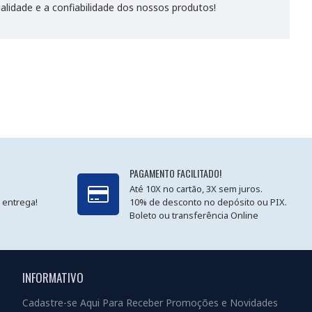
lidade e a confiabilidade dos nossos produtos!
PAGAMENTO FACILITADO!
Até 10X no cartão, 3X sem juros.
 entrega!
10% de desconto no depósito ou PIX.
Boleto ou transferência Online
INFORMATIVO
Cadastre-se Aqui Para Receber Promoções e Novidades