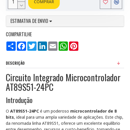
COMPRAR
ESTIMATIVA DE ENVIO
COMPARTILHE
Compartilhar
Facebook
Twitter
LinkedIn
Email
WhatsApp
Pinterest
DESCRIÇÃO
Circuito Integrado Microcontrolador
AT89S51-24PC
Introdução
O
AT89S51-24PC
é um poderoso
microcontrolador de 8
bits
, ideal para uma ampla variedade de aplicações. Este chip,
da renomada linha AT89S51, oferece um excelente equilíbrio
entre desempenho, recursos e custo-benefício, tornando-se