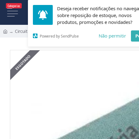
Categorias
Deseja receber notificações no naveg
Todas
sobre reposição de estoque, novos
produtos, promoções e novidades?
Circuito Integrado ICL7109 (TC7109)
Não permitir
P
Powered by SendPulse
ESGOTADO