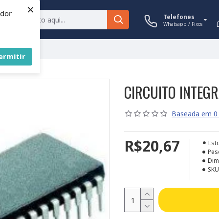
×
ador
Telefones
Whatsapp / Fixos
ermitir
CIRCUITO INTEGR
Baseada em 0 
R$20,67
Est
Pes
Dim
SKU