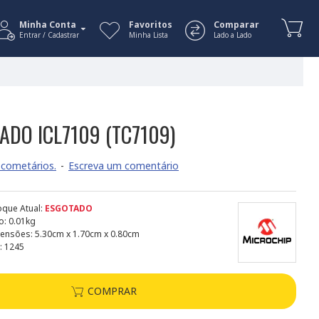
Minha Conta
Favoritos
Comparar
Entrar / Cadastrar
Minha Lista
Lado a Lado
ADO ICL7109 (TC7109)
cometários.
-
Escreva um comentário
oque Atual:
ESGOTADO
o:
0.01kg
ensões:
5.30cm x 1.70cm x 0.80cm
:
1245
COMPRAR