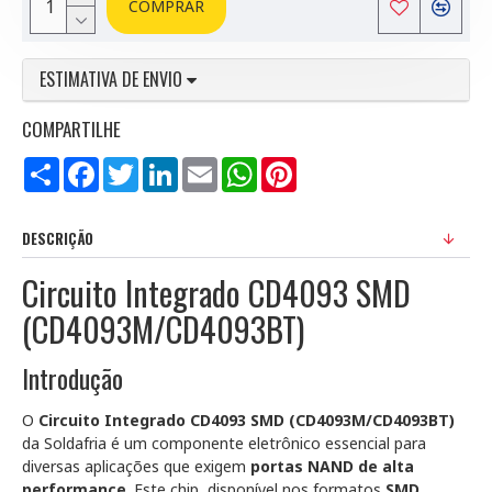
COMPRAR
ESTIMATIVA DE ENVIO
COMPARTILHE
Compartilhar
Facebook
Twitter
LinkedIn
Email
WhatsApp
Pinterest
DESCRIÇÃO
Circuito Integrado CD4093 SMD
(CD4093M/CD4093BT)
Introdução
O
Circuito Integrado CD4093 SMD (CD4093M/CD4093BT)
da Soldafria é um componente eletrônico essencial para
diversas aplicações que exigem
portas NAND de alta
performance
. Este chip, disponível nos formatos
SMD