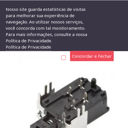
Nosso site guarda estatísticas de visitas
para melhorar sua experiência de
navegação. Ao utilizar nossos serviços,
Chave Tecla KDC-A10-B1 4 Terminais Para PCI
você concorda com tal monitoramento.
Para mais informações, consulte a nossa
CHAVE TECLA KDC-A10-B1 4 TERMINAIS PARA PCI
Política de Privacidade.
Política de Privacidade
Concordar e Fechar