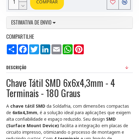
COMPRAR
ESTIMATIVA DE ENVIO
COMPARTILHE
Compartilhar
Facebook
Twitter
LinkedIn
Email
WhatsApp
Pinterest
DESCRIÇÃO
Chave Tátil SMD 6x6x4,3mm - 4
Terminais - 180 Graus
A
chave tátil SMD
da Soldafria, com dimensões compactas
de
6x6x4,3mm
, é a solução ideal para aplicações que exigem
alta confiabilidade e espaço reduzido. Seu design
SMD
(Surface Mount Device)
facilita a integração em placas de
circuito impresso, otimizando o processo de montagem e
reduzindo custos. Com
4 terminais
e um ângulo de