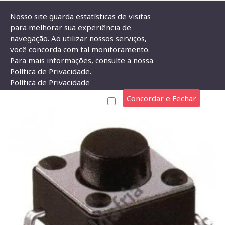
Nosso site guarda estatísticas de visitas
para melhorar sua experiência de
navegação. Ao utilizar nossos serviços,
Chave Tactil 6x6x4,3mm 4 Terminais 180 Graus SMD
você concorda com tal monitoramento.
Para mais informações, consulte a nossa
CHAVE TACTIL 6X6X4,3MM 4 TERMINAIS 180
Política de Privacidade.
Política de Privacidade
GRAUS SMD
Concordar e Fechar