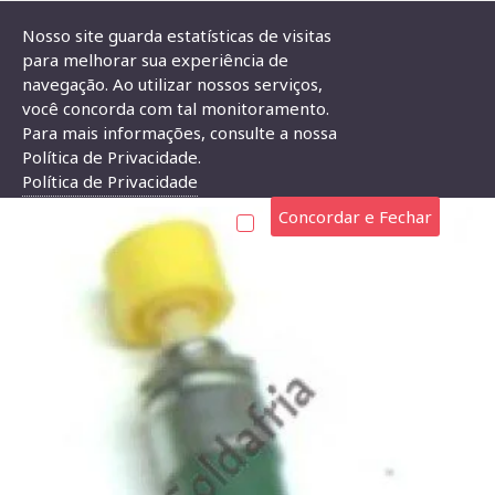
Nosso site guarda estatísticas de visitas
para melhorar sua experiência de
navegação. Ao utilizar nossos serviços,
Chave Push Button DS-323 Amarela
você concorda com tal monitoramento.
Para mais informações, consulte a nossa
CHAVE PUSH BUTTON DS-323 AMARELA
Política de Privacidade.
Política de Privacidade
Concordar e Fechar