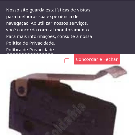
Nosso site guarda estatísticas de visitas
para melhorar sua experiência de
navegação. Ao utilizar nossos serviços,
Chave Micro Switch KW11-3Z-3-3T Com Curva
você concorda com tal monitoramento.
Para mais informações, consulte a nossa
CHAVE MICRO SWITCH KW11-3Z-3-3T COM CURVA
Política de Privacidade.
Política de Privacidade
Concordar e Fechar