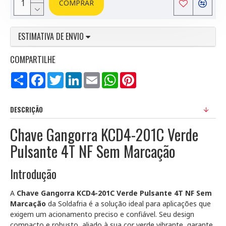
COMPRAR
ESTIMATIVA DE ENVIO
COMPARTILHE
Compartilhar
Facebook
Twitter
LinkedIn
Email
WhatsApp
Pinterest
DESCRIÇÃO
Chave Gangorra KCD4-201C Verde
Pulsante 4T NF Sem Marcação
Introdução
A
Chave Gangorra KCD4-201C Verde Pulsante 4T NF Sem
Marcação
da Soldafria é a solução ideal para aplicações que
exigem um acionamento preciso e confiável. Seu design
compacto e robusto, aliado à sua cor verde vibrante, garante