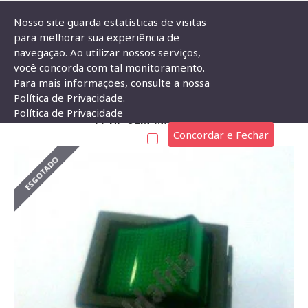
Nosso site guarda estatísticas de visitas
para melhorar sua experiência de
navegação. Ao utilizar nossos serviços,
Chave Gangorra KCD4-201C Verde Pulsante 4T NF Sem Marcação
você concorda com tal monitoramento.
Para mais informações, consulte a nossa
CHAVE GANGORRA KCD4-201C VERDE PULSANTE
Política de Privacidade.
Política de Privacidade
4T NF SEM MARCAÇÃO
Concordar e Fechar
ESGOTADO