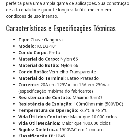
perfeita para uma ampla gama de aplicações. Sua construção
de alta qualidade garante longa vida útil, mesmo em
condições de uso intenso.
Características e Especificações Técnicas
Tipo:
Chave Gangorra
Modelo:
KCD3-101
Cor do Corpo:
Preto
Material do Corpo:
Nylon 66
Material do Botão:
Nylon 66
Cor do Botão:
Vermelho Transparente
Material do Terminal:
Latão Prateado
Corrente:
20A em 125Vac ou 15A em 250Vac
(especificação máxima do fabricante)
Resistência de Contato:
Máximo 35mΩ
Resistência de Isolação:
100mOhm min (500VDC)
Temperatura de Operação:
-25°C a +85°C
Vida Útil dos Contatos:
Maior que 10.000 ciclos
Vida Útil Mecânica:
Maior que 100.000 ciclos
Rigidez Dielétrica:
1500VAC em 1 minuto
Classificação IP:
IP45