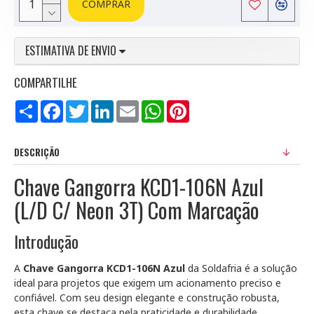
COMPRAR
ESTIMATIVA DE ENVIO
COMPARTILHE
Compartilhar
Facebook
Twitter
LinkedIn
Email
WhatsApp
Pinterest
DESCRIÇÃO
Chave Gangorra KCD1-106N Azul
(L/D C/ Neon 3T) Com Marcação
Introdução
A
Chave Gangorra KCD1-106N Azul
da Soldafria é a solução
ideal para projetos que exigem um acionamento preciso e
confiável. Com seu design elegante e construção robusta,
esta chave se destaca pela praticidade e durabilidade,