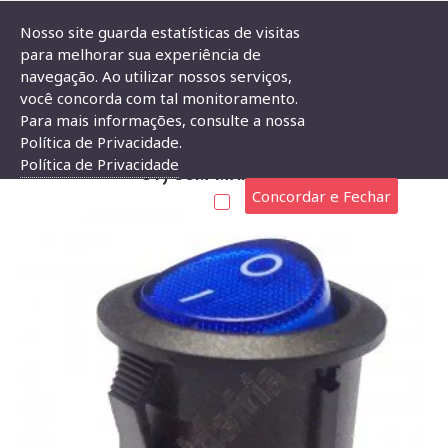
Nosso site guarda estatísticas de visitas
para melhorar sua experiência de
navegação. Ao utilizar nossos serviços,
Chave Gangorra KCD1-106N Azul (L/D C/ Neon 3T) Com Marcação
você concorda com tal monitoramento.
Para mais informações, consulte a nossa
CHAVE GANGORRA KCD1-106N AZUL (L/D C/ NEON
Política de Privacidade.
Política de Privacidade
3T) COM MARCAÇÃO
Concordar e Fechar