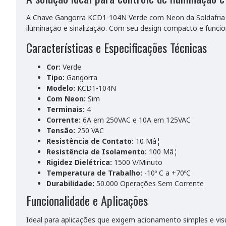
A Chave Gangorra KCD1-104N Verde com Neon da Soldafria é
iluminação e sinalização. Com seu design compacto e funci
Características e Especificações Técnicas
Cor:
Verde
Tipo:
Gangorra
Modelo:
KCD1-104N
Com Neon:
Sim
Terminais:
4
Corrente:
6A em 250VAC e 10A em 125VAC
Tensão:
250 VAC
Resistência de Contato:
10 Mâ¦
Resistência de Isolamento:
100 Mâ¦
Rigidez Dielétrica:
1500 V/Minuto
Temperatura de Trabalho:
-10º C a +70ºC
Durabilidade:
50.000 Operações Sem Corrente
Funcionalidade e Aplicações
Ideal para aplicações que exigem acionamento simples e vis