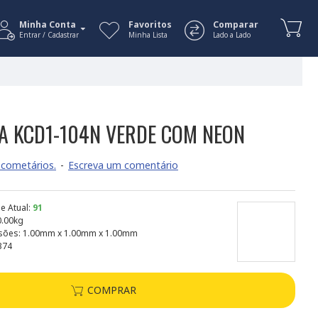
Minha Conta
Favoritos
Comparar
Entrar / Cadastrar
Minha Lista
Lado a Lado
 KCD1-104N VERDE COM NEON
cometários.
-
Escreva um comentário
e Atual:
91
0.00kg
sões:
1.00mm x 1.00mm x 1.00mm
374
COMPRAR