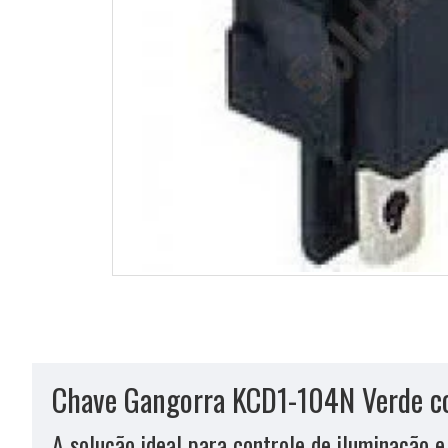
Chave Gangorra KCD1-104N Verde co
A solução ideal para controle de iluminação e