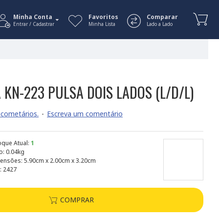
Minha Conta
Favoritos
Comparar
Entrar / Cadastrar
Minha Lista
Lado a Lado
KN-223 PULSA DOIS LADOS (L/D/L)
cometários.
-
Escreva um comentário
oque Atual:
1
o:
0.04kg
ensões:
5.90cm x 2.00cm x 3.20cm
:
2427
COMPRAR