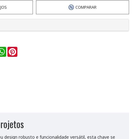
EJOS
COMPARAR
n
ail
WhatsApp
Pinterest
rojetos
u design robusto e funcionalidade versátil, esta chave se