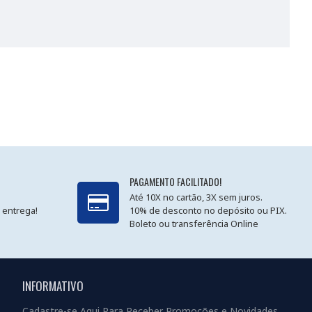
PAGAMENTO FACILITADO!
Até 10X no cartão, 3X sem juros.
 entrega!
10% de desconto no depósito ou PIX.
Boleto ou transferência Online
INFORMATIVO
Cadastre-se Aqui Para Receber Promoções e Novidades