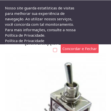
Nosso site guarda estatísticas de visitas
para melhorar sua experiência de
navegação. Ao utilizar nossos serviços,
Chave Alavanca KN-212 Pulsa Um Lado (Liga/Liga) (KN-223-2/R-213)
você concorda com tal monitoramento.
Para mais informações, consulte a nossa
CHAVE ALAVANCA KN-212 PULSA UM LADO
Política de Privacidade.
Política de Privacidade
(LIGA/LIGA) (KN-223-2/R-213)
Concordar e Fechar