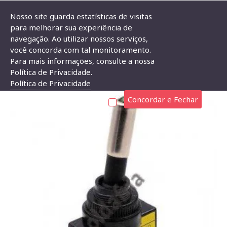
Nosso site guarda estatísticas de visitas
para melhorar sua experiência de
navegação. Ao utilizar nossos serviços,
Chave Alavanca ASW-15D Verde 3T Com Led
você concorda com tal monitoramento.
Para mais informações, consulte a nossa
CHAVE ALAVANCA ASW-15D VERDE 3T COM LED
Política de Privacidade.
Política de Privacidade
Concordar e Fechar