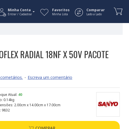
Minha Conta
Favoritos
Comparar
Entrar / Cadastrar
Minha Lista
Lado a Lado
OFLEX RADIAL 18NF X 50V PACOTE
cometários.
-
Escreva um comentário
oque Atual:
40
o:
0.14kg
ensões:
2.00cm x 14.00cm x 17.00cm
:
9832
COMPRAR