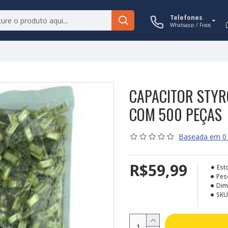
Telefones
Whatsapp / Fixos
s
CAPACITOR STYR
COM 500 PEÇAS
Baseada em 0 
R$59,99
Est
Pes
Dim
SKU