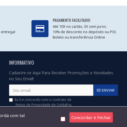
PAGAMENTO FACILITADO!
Até 10X no cartão, 3X sem juros.
 entrega!
10% de desconto no depósito ou PIX.
Boleto ou transferência Online
INFORMATIVO
Cadastre-se Aqui Para Receber Promoções e Novidades
no Seu Email!
ENVIAR
Eu li e concordo com o contrato de
Notas de Privacidade do Soldafria
corda com tal
Concordar e Fechar