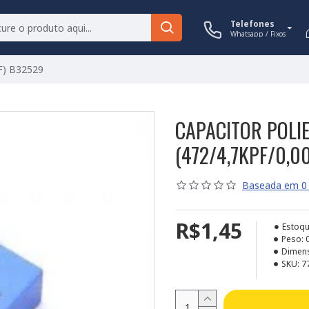
Telefones
Whatsapp / Fixos
uF) B32529
CAPACITOR POLIE
(472/4,7KPF/0,0
Baseada em 0 
R$1,45
Estoqu
Peso:
Dimen
SKU:
7