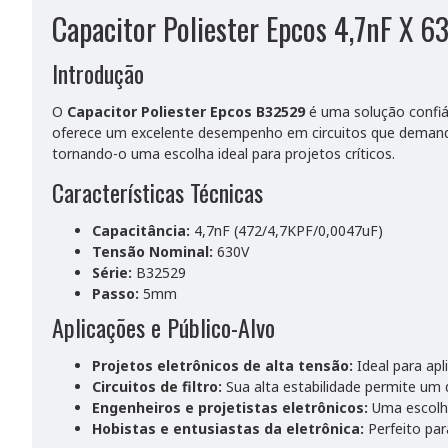
Capacitor Poliester Epcos 4,7nF X
Introdução
O
Capacitor Poliester Epcos B32529
é uma solução confiáv
oferece um excelente desempenho em circuitos que demandam 
tornando-o uma escolha ideal para projetos críticos.
Características Técnicas
Capacitância:
4,7nF (472/4,7KPF/0,0047uF)
Tensão Nominal:
630V
Série:
B32529
Passo:
5mm
Aplicações e Público-Alvo
Projetos eletrônicos de alta tensão:
Ideal para apl
Circuitos de filtro:
Sua alta estabilidade permite um 
Engenheiros e projetistas eletrônicos:
Uma escolha
Hobistas e entusiastas da eletrônica:
Perfeito pa