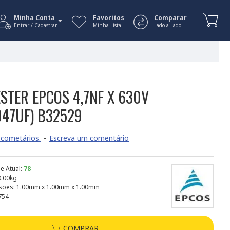
Minha Conta
Favoritos
Comparar
Entrar / Cadastrar
Minha Lista
Lado a Lado
STER EPCOS 4,7NF X 630V
047UF) B32529
cometários.
-
Escreva um comentário
e Atual:
78
0.00kg
sões:
1.00mm x 1.00mm x 1.00mm
754
COMPRAR