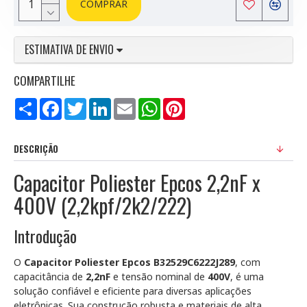
COMPRAR
ESTIMATIVA DE ENVIO
COMPARTILHE
Compartilhar
Facebook
Twitter
LinkedIn
Email
WhatsApp
Pinterest
DESCRIÇÃO
Capacitor Poliester Epcos 2,2nF x
400V (2,2kpf/2k2/222)
Introdução
O
Capacitor Poliester Epcos B32529C6222J289
, com
capacitância de
2,2nF
e tensão nominal de
400V
, é uma
solução confiável e eficiente para diversas aplicações
eletrônicas. Sua construção robusta e materiais de alta