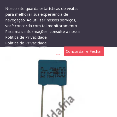
Nosso site guarda estatísticas de visitas
para melhorar sua experiência de
navegação. Ao utilizar nossos serviços,
Capacitor Poliester Epcos 2,2nf X 400v (2,2kpf/2k2/222)
você concorda com tal monitoramento.
Para mais informações, consulte a nossa
CAPACITOR POLIESTER EPCOS 2,2NF X 400V
Política de Privacidade.
Política de Privacidade
(2,2KPF/2K2/222)
Concordar e Fechar