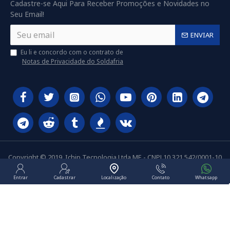
Cadastre-se Aqui Para Receber Promoções e Novidades no
Seu Email!
ENVIAR
Eu li e concordo com o contrato de
Notas de Privacidade do Soldafria
Copyright © 2019, Ichip Tecnologia Ltda ME - CNPJ 10.321.542/0001-10
Entrar
Cadastrar
Localização
Contato
Whatsapp