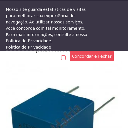
Nosso site guarda estatísticas de visitas
para melhorar sua experiência de
navegação. Ao utilizar nossos serviços,
Capacitor Poliester Epcos 1uF X 400V (1ukpF/1u/105) B32522
você concorda com tal monitoramento.
Para mais informações, consulte a nossa
CAPACITOR POLIESTER EPCOS 1UF X 400V
Política de Privacidade.
Política de Privacidade
(1UKPF/1U/105) B32522
Concordar e Fechar