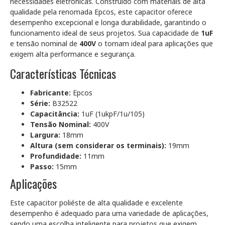
necessidades eletrônicas. Construído com materiais de alta
qualidade pela renomada Epcos, este capacitor oferece
desempenho excepcional e longa durabilidade, garantindo o
funcionamento ideal de seus projetos. Sua capacidade de
1uF
e tensão nominal de
400V
o tornam ideal para aplicações que
exigem alta performance e segurança.
Características Técnicas
Fabricante:
Epcos
Série:
B32522
Capacitância:
1uF (1ukpF/1u/105)
Tensão Nominal:
400V
Largura:
18mm
Altura (sem considerar os terminais):
19mm
Profundidade:
11mm
Passo:
15mm
Aplicações
Este capacitor poliéste de alta qualidade e excelente
desempenho é adequado para uma variedade de aplicações,
sendo uma escolha inteligente para projetos que exigem