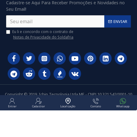
Cadastre-se Aqui Para Receber Promoções e Novidades no
Seu Email!
ENVIAR
Eu li e concordo com o contrato de
Notas de Privacidade do Soldafria
Copyright © 2019, Ichip Tecnologia Ltda ME - CNPJ 10.321.542/0001-10
Entrar
Cadastrar
Localização
Contato
Whatsapp