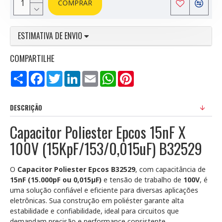
COMPRAR
ESTIMATIVA DE ENVIO
COMPARTILHE
Compartilhar
Facebook
Twitter
LinkedIn
Email
WhatsApp
Pinterest
DESCRIÇÃO
Capacitor Poliester Epcos 15nF X
100V (15KpF/153/0,015uF) B32529
O
Capacitor Poliester Epcos B32529
, com capacitância de
15nF (15.000pF ou 0,015µF)
e tensão de trabalho de
100V
, é
uma solução confiável e eficiente para diversas aplicações
eletrônicas. Sua construção em poliéster garante alta
estabilidade e confiabilidade, ideal para circuitos que
demandam precisão e performance consistente.