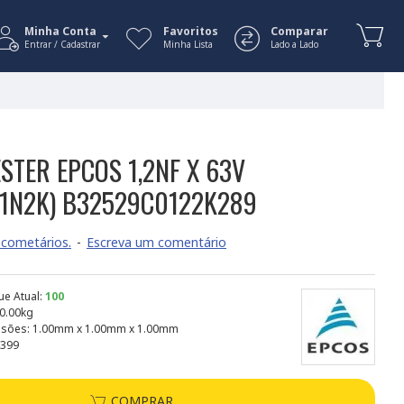
Minha Conta
Favoritos
Comparar
Entrar / Cadastrar
Minha Lista
Lado a Lado
STER EPCOS 1,2NF X 63V
2/1N2K) B32529C0122K289
cometários.
-
Escreva um comentário
ue Atual:
100
0.00kg
sões:
1.00mm x 1.00mm x 1.00mm
399
COMPRAR