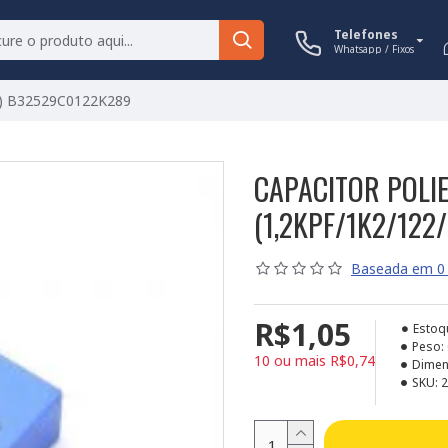
Telefones
Whatsapp / Fixos
2K) B32529C0122K289
CAPACITOR POLIE
(1,2KPF/1K2/12
Baseada em 0 
R$1,05
Estoq
Peso:
10 ou mais R$0,74
Dimen
SKU:
2