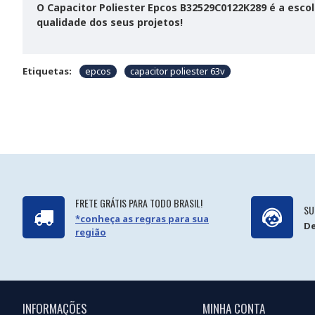
O Capacitor Poliester Epcos B32529C0122K289 é a esco
qualidade dos seus projetos!
Etiquetas:
epcos
capacitor poliester 63v
FRETE GRÁTIS PARA TODO BRASIL!
SU
*conheça as regras para sua
De
região
INFORMAÇÕES
MINHA CONTA