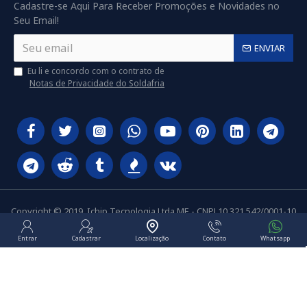
Cadastre-se Aqui Para Receber Promoções e Novidades no
Seu Email!
ENVIAR
Eu li e concordo com o contrato de
Notas de Privacidade do Soldafria
Copyright © 2019, Ichip Tecnologia Ltda ME - CNPJ 10.321.542/0001-10
Entrar
Cadastrar
Localização
Contato
Whatsapp