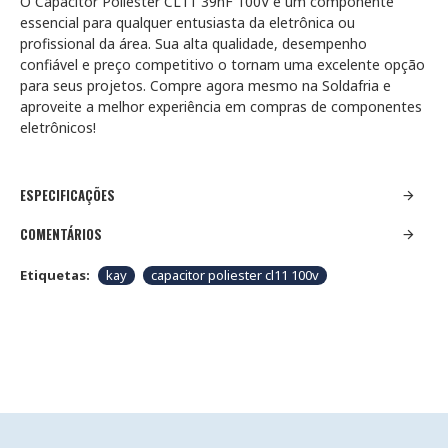
O Capacitor Poliester CL11 39nF 100V é um componente
essencial para qualquer entusiasta da eletrônica ou
profissional da área. Sua alta qualidade, desempenho
confiável e preço competitivo o tornam uma excelente opção
para seus projetos. Compre agora mesmo na Soldafria e
aproveite a melhor experiência em compras de componentes
eletrônicos!
ESPECIFICAÇÕES
COMENTÁRIOS
Etiquetas:
kay
capacitor poliester cl11 100v