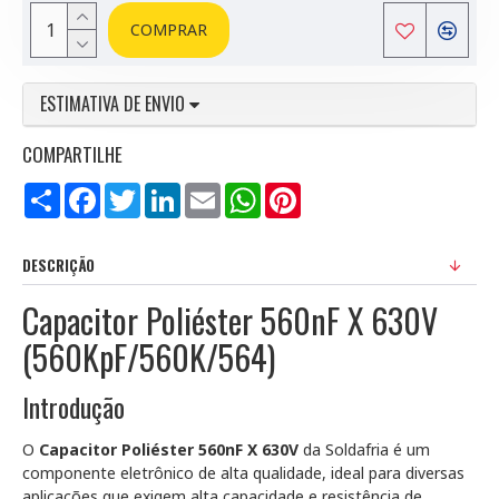
COMPRAR
ESTIMATIVA DE ENVIO
COMPARTILHE
Compartilhar
Facebook
Twitter
LinkedIn
Email
WhatsApp
Pinterest
DESCRIÇÃO
Capacitor Poliéster 560nF X 630V
(560KpF/560K/564)
Introdução
O
Capacitor Poliéster 560nF X 630V
da Soldafria é um
componente eletrônico de alta qualidade, ideal para diversas
aplicações que exigem alta capacidade e resistência de