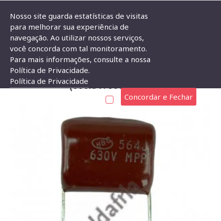
Nosso site guarda estatísticas de visitas
para melhorar sua experiência de
navegação. Ao utilizar nossos serviços,
Capacitor Poliester 560nF X 630V (560KpF/560K/564)
você concorda com tal monitoramento.
Para mais informações, consulte a nossa
CAPACITOR POLIESTER 560NF X 630V
Política de Privacidade.
Política de Privacidade
(560KPF/560K/564)
Concordar e Fechar