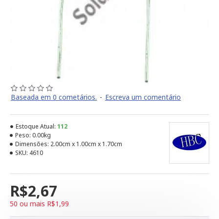
Baseada em 0 cometários.
-
Escreva um comentário
Estoque Atual:
112
Peso:
0.00kg
Dimensões:
2.00cm x 1.00cm x 1.70cm
SKU:
4610
R$2,67
50 ou mais R$1,99