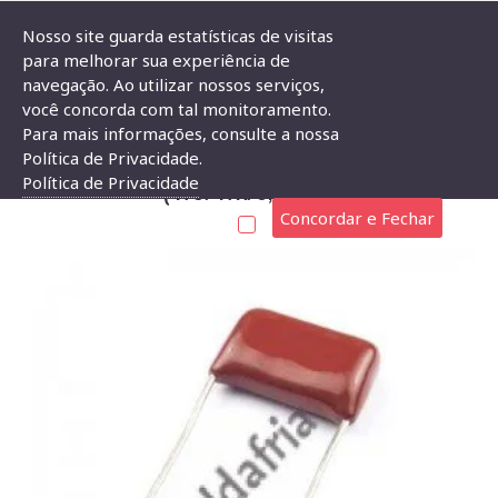
Nosso site guarda estatísticas de visitas
para melhorar sua experiência de
navegação. Ao utilizar nossos serviços,
Capacitor Poliester 47nF X 250V (473/47K/0,047uF)
você concorda com tal monitoramento.
Para mais informações, consulte a nossa
CAPACITOR POLIESTER 47NF X 250V
Política de Privacidade.
Política de Privacidade
(473/47K/0,047UF)
Concordar e Fechar