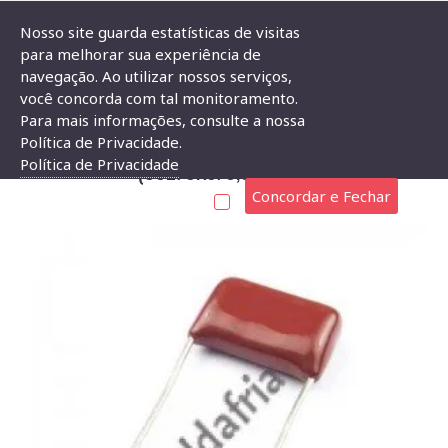
Nosso site guarda estatísticas de visitas
para melhorar sua experiência de
navegação. Ao utilizar nossos serviços,
Capacitor Poliester 3,9nF X 400V (392/3K9/0,0039uF)
você concorda com tal monitoramento.
Para mais informações, consulte a nossa
CAPACITOR POLIESTER 3,9NF X 400V
Política de Privacidade.
Política de Privacidade
(392/3K9/0,0039UF)
Concordar e Fechar