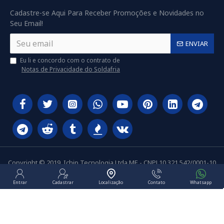
Cadastre-se Aqui Para Receber Promoções e Novidades no
Seu Email!
ENVIAR
Eu li e concordo com o contrato de
Notas de Privacidade do Soldafria
Copyright © 2019, Ichip Tecnologia Ltda ME - CNPJ 10.321.542/0001-10
Entrar
Cadastrar
Localização
Contato
Whatsapp