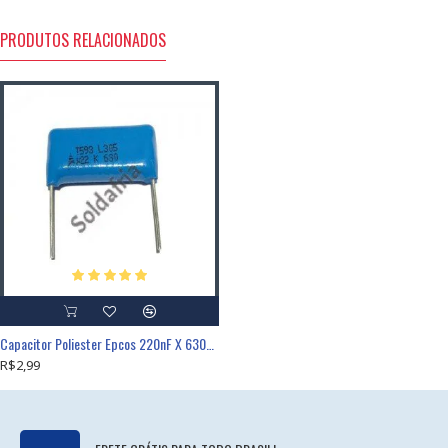
PRODUTOS RELACIONADOS
Capacitor Poliester Epcos 220nF X 630V (224/220K/0,22uF) B32593C8224K8
R$2,99