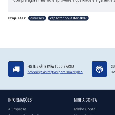
Compre agora mesmo e aproveite a qualidade e a garantia So
Etiquetas:
diversos
capacitor poliester 400v
FRETE GRÁTIS PARA TODO BRASIL!
SU
*conheça as regras para sua região
De
INFORMAÇÕES
MINHA CONTA
A Empresa
Minha Conta