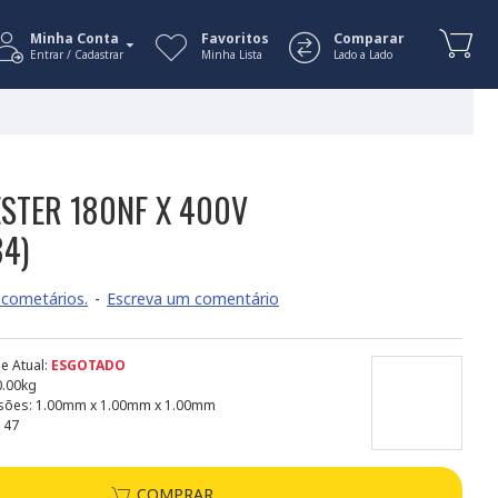
Minha Conta
Favoritos
Comparar
Entrar / Cadastrar
Minha Lista
Lado a Lado
ESTER 180NF X 400V
84)
cometários.
-
Escreva um comentário
e Atual:
ESGOTADO
0.00kg
sões:
1.00mm x 1.00mm x 1.00mm
147
COMPRAR