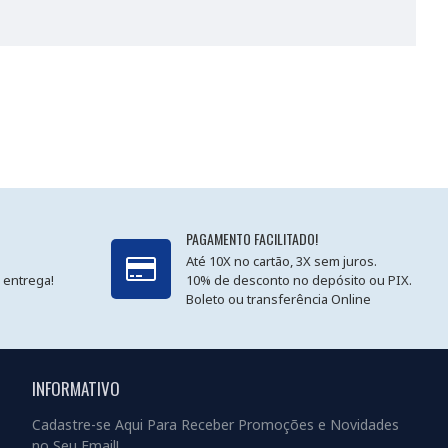
PAGAMENTO FACILITADO!
Até 10X no cartão, 3X sem juros.
 entrega!
10% de desconto no depósito ou PIX.
Boleto ou transferência Online
INFORMATIVO
Cadastre-se Aqui Para Receber Promoções e Novidades
no Seu Email!