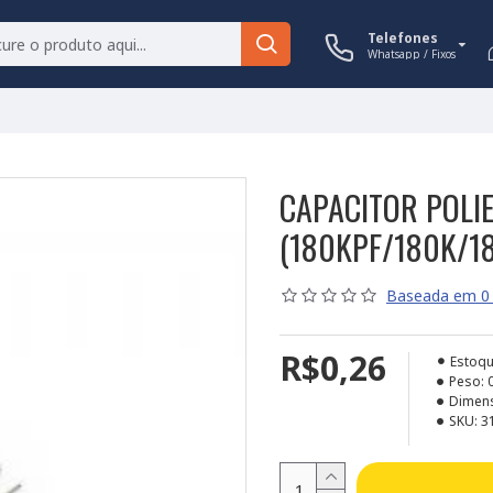
Telefones
Whatsapp / Fixos
CAPACITOR POLI
(180KPF/180K/1
Baseada em 0 
R$0,26
Estoqu
Peso:
Dimen
SKU:
3