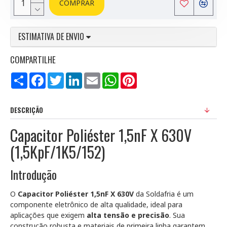
COMPRAR
ESTIMATIVA DE ENVIO
COMPARTILHE
Compartilhar
Facebook
Twitter
LinkedIn
Email
WhatsApp
Pinterest
DESCRIÇÃO
Capacitor Poliéster 1,5nF X 630V
(1,5KpF/1K5/152)
Introdução
O
Capacitor Poliéster 1,5nF X 630V
da Soldafria é um
componente eletrônico de alta qualidade, ideal para
aplicações que exigem
alta tensão e precisão
. Sua
construção robusta e materiais de primeira linha garantem