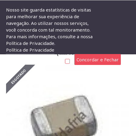
Nosso site guarda estatísticas de visitas
para melhorar sua experiência de
navegação. Ao utilizar nossos serviços,
Capacitor Multicamadas SMD 0805 1uF X 25V (1M/105)
você concorda com tal monitoramento.
Para mais informações, consulte a nossa
CAPACITOR MULTICAMADAS SMD 0805 1UF X 25V
Política de Privacidade.
Política de Privacidade
(1M/105)
Concordar e Fechar
ESGOTADO