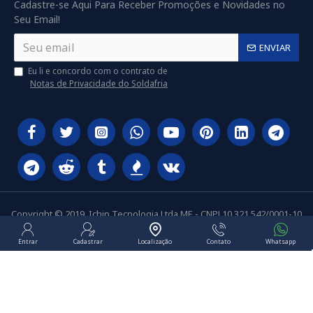
Cadastre-se Aqui Para Receber Promoções e Novidades no
Seu Email!
ENVIAR
Eu li e concordo com o contrato de
Notas de Privacidade do Soldafria
Copyright © 2019, Ichip Tecnologia Ltda ME - CNPJ 10.321.542/0001-10
Entrar
Cadastrar
Localização
Contato
Whatsapp