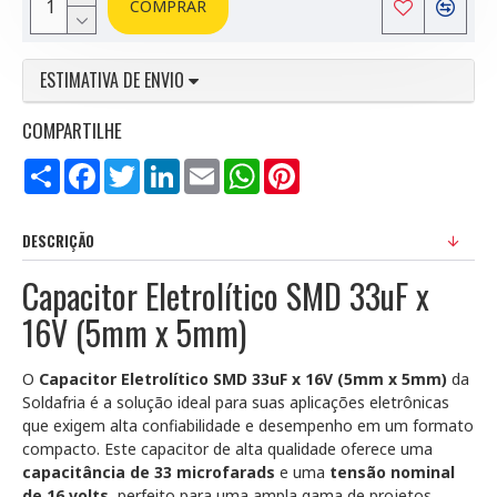
COMPRAR
ESTIMATIVA DE ENVIO
COMPARTILHE
Compartilhar
Facebook
Twitter
LinkedIn
Email
WhatsApp
Pinterest
DESCRIÇÃO
Capacitor Eletrolítico SMD 33uF x
16V (5mm x 5mm)
O
Capacitor Eletrolítico SMD 33uF x 16V (5mm x 5mm)
da
Soldafria é a solução ideal para suas aplicações eletrônicas
que exigem alta confiabilidade e desempenho em um formato
compacto. Este capacitor de alta qualidade oferece uma
capacitância de 33 microfarads
e uma
tensão nominal
de 16 volts
, perfeito para uma ampla gama de projetos.