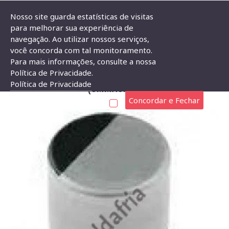
Nosso site guarda estatísticas de visitas
para melhorar sua experiência de
navegação. Ao utilizar nossos serviços,
Capacitor Eletrolitico SMD 33uF X 16V (5mmx5mm)
você concorda com tal monitoramento.
Para mais informações, consulte a nossa
CAPACITOR ELETROLITICO SMD 33UF X 16V
Política de Privacidade.
Política de Privacidade
(5MMX5MM)
Concordar e Fechar