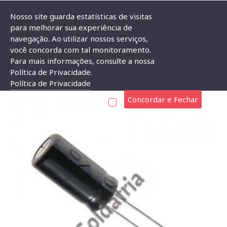
Nosso site guarda estatísticas de visitas
para melhorar sua experiência de
navegação. Ao utilizar nossos serviços,
Capacitor Eletrolítico 47uF X 25V
você concorda com tal monitoramento.
Para mais informações, consulte a nossa
CAPACITOR ELETROLÍTICO 47UF X 25V
Política de Privacidade.
Política de Privacidade
Concordar e Fechar